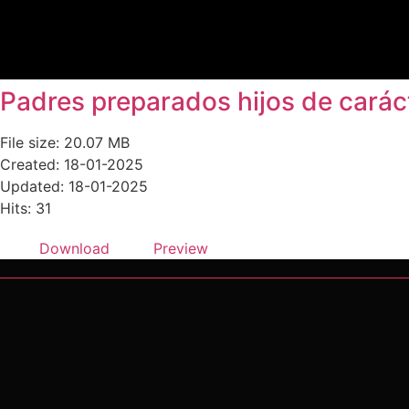
Padres preparados hijos de carác
File size: 20.07 MB
Created: 18-01-2025
Updated: 18-01-2025
Hits: 31
Download
Preview